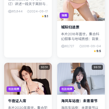
订）讲述一段关于离别与
重逢的故事线，主线围绕
85,844
2024-09-17
犯罪展开。影片由奉俊昊
独播
9.1
掌舵，周冬雨、金惠秀联
合出演；外景与中国香港
城际归途票
的城市纹理紧密...
本片2018年面世，集合科
幻叙事与地域质感：背景
设定与日本（东京）的文
83,727
2018-09-04
化肌理相呼应。导演王小
9.5
帅善用光影与声场塑造孤
独感，桥本爱饰演角色的
抉择牵动...
93:51
99:51
杜比视界
杜比视界
午夜证人席
海风车站夜：未寄章节
本片2020年面世，集合犯
海风车站夜：未寄章节以