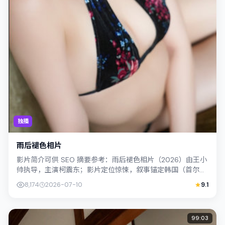
独播
雨后褪色相片
影片简介可供 SEO 摘要参考：雨后褪色相片（2026）由王小
帅执导，主演柯震东；影片定位惊悚，叙事锚定韩国（首尔）
的社会议题与个体命运，镜头克...
8,174
2026-07-10
9.1
99:03