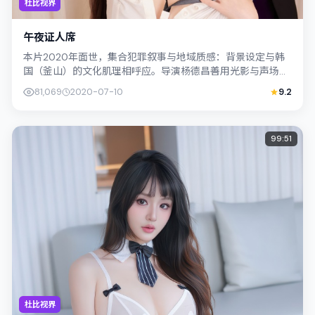
杜比视界
午夜证人席
本片2020年面世，集合犯罪叙事与地域质感：背景设定与韩
国（釜山）的文化肌理相呼应。导演杨德昌善用光影与声场塑
造孤独感，古天乐饰演角色的抉择牵动...
81,069
2020-07-10
9.2
99:51
杜比视界