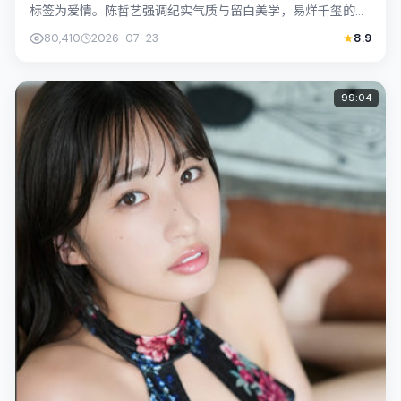
标签为爱情。陈哲艺强调纪实气质与留白美学，易烊千玺的表
演在外冷内热之间切换；若你正在查找日...
80,410
2026-07-23
8.9
99:04