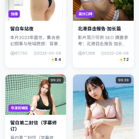
独播
高分口碑
留白车站夜
北港目击报告·加长篇
本片2023年面世，集合奇
影片简介可供 SEO 摘要参
幻叙事与地域质感：背景
考：北港目击报告·加长篇
设定与韩国（首尔）的文
（2022）由岩井俊二执
87,790
2023-03-08
87,388
2022-08-06
化肌理相呼应。导演新海
导，主演满岛光；影片定
8.4
7.2
诚善用光影与声场塑造孤
位动作，叙事锚定中国香
独感，周冬雨饰演角色的
港的社会议题与个体命
抉择牵动...
运，...
99:20
99:39
导演剪辑版
留白第二封信（字幕修
订）
留白第二封信（字幕修