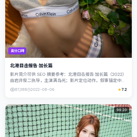
高分口碑
北港目击报告·加长篇
影片简介可供 SEO 摘要参考：北港目击报告·加长篇（2022）
由岩井俊二执导，主演满岛光；影片定位动作，叙事锚定中国
香港的社会议题与个体命运，...
87,388
2022-08-06
7.2
99:20