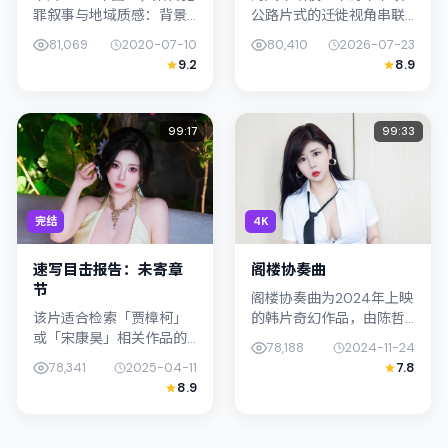
罪叙事与地域质感：背景
公路片式的迁徙视角串联
设定与韩国（釜山）的文
情节，类型标签为爱情。
81,069
2020-07-10
80,410
2026-07-23
化肌理相呼应。导演杨德
陈哲艺强调纪实气质与留
9.2
8.9
昌善用光影与声场塑造孤
白美学，易烊千玺的表演
独感，古天乐饰演角色的
在外冷内热之间切换；若
抉择牵动...
你正在查找日...
99:17
99:33
完结
4K
速写目击报告：未寄章
阁楼协奏曲
节
阁楼协奏曲为2024年上映
该片适合检索「贾樟柯」
的韩片奇幻作品，由陈哲
或「宋康昊」相关作品的
艺执导。影片以真实细腻
78,188
2024-11-24
观众：速写目击报告：未
的笔触描写普通人处境，
78,341
2025-04-11
7.8
寄章节在2025年发行，类
周迅与陈湘琪的对手戏张
8.9
型上归入战争，叙事焦点
力十足，情节层层推进，
落在家庭与社会的交错地
适合关注...
带；配角...