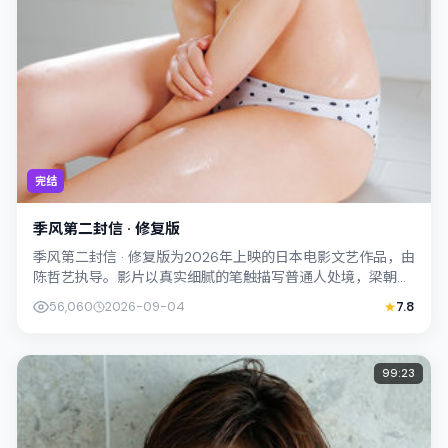
完结
季风第二封信 · 修复版
季风第二封信 · 修复版为2026年上映的日本电影文艺作品，由
陈哲艺执导。影片以真实细腻的笔触描写普通人处境，梁朝伟
与裴斗娜的对手戏张力十足，情...
56,060
2026-09-04
7.8
99:23