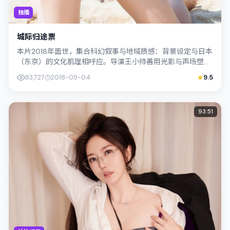
独播
城际归途票
本片2018年面世，集合科幻叙事与地域质感：背景设定与日本
（东京）的文化肌理相呼应。导演王小帅善用光影与声场塑造
孤独感，桥本爱饰演角色的抉择牵动...
83,727
2018-09-04
9.5
93:51