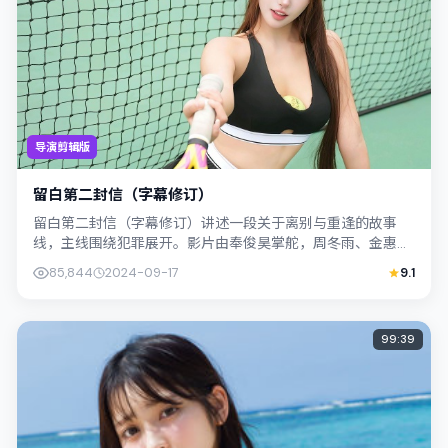
导演剪辑版
留白第二封信（字幕修订）
留白第二封信（字幕修订）讲述一段关于离别与重逢的故事
线，主线围绕犯罪展开。影片由奉俊昊掌舵，周冬雨、金惠秀
联合出演；外景与中国香港的城市纹理紧密...
85,844
2024-09-17
9.1
99:39