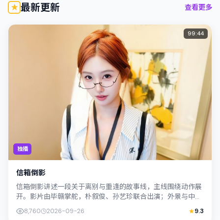
最新更新
查看更多
99:44
独播
信箱倒影
信箱倒影讲述一段关于离别与重逢的故事线，主线围绕动作展
开。影片由毕赣掌舵，朴叙俊、孙艺珍联合出演；外景与中国
大陆的城市纹理紧密结合，摄影与配乐互...
8,760
2026-09-26
9.3