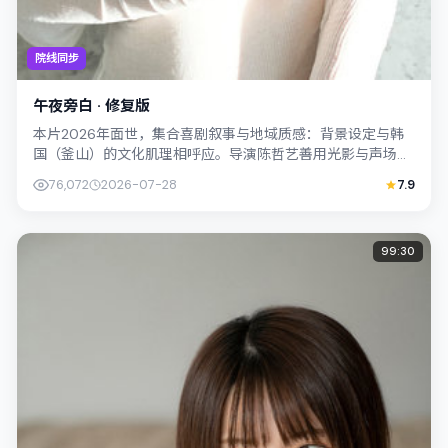
院线同步
午夜旁白 · 修复版
本片2026年面世，集合喜剧叙事与地域质感：背景设定与韩
国（釜山）的文化肌理相呼应。导演陈哲艺善用光影与声场塑
造孤独感，许光汉饰演角色的抉择牵动...
76,072
2026-07-28
7.9
99:30