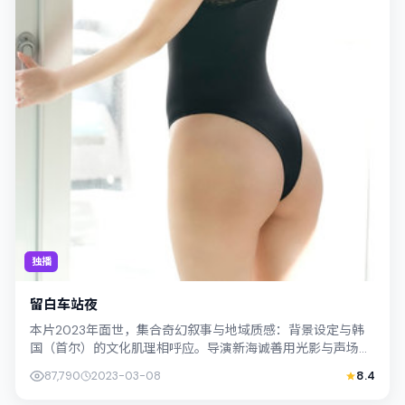
独播
留白车站夜
本片2023年面世，集合奇幻叙事与地域质感：背景设定与韩
国（首尔）的文化肌理相呼应。导演新海诚善用光影与声场塑
造孤独感，周冬雨饰演角色的抉择牵动...
87,790
2023-03-08
8.4