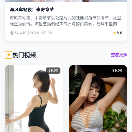
海风车站夜：未寄章节
海风车站夜：未寄章节以公路片式的迁徙视角串联情节，类型
标签为爱情。陈哲艺强调纪实气质与留白美学，易烊千玺的表
演在外冷内热之间切换；若你正在查找日...
80,410
2026-07-23
8.9
热门视频
查看更多
99:55
99:56