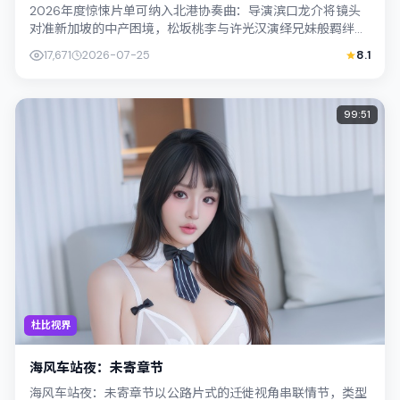
2026年度惊悚片单可纳入北港协奏曲：导演滨口龙介将镜头
对准新加坡的中产困境，松坂桃李与许光汉演绎兄妹般羁绊，
文本层面兼顾悬疑线索与情感救赎，搜...
17,671
2026-07-25
8.1
99:51
杜比视界
海风车站夜：未寄章节
海风车站夜：未寄章节以公路片式的迁徙视角串联情节，类型