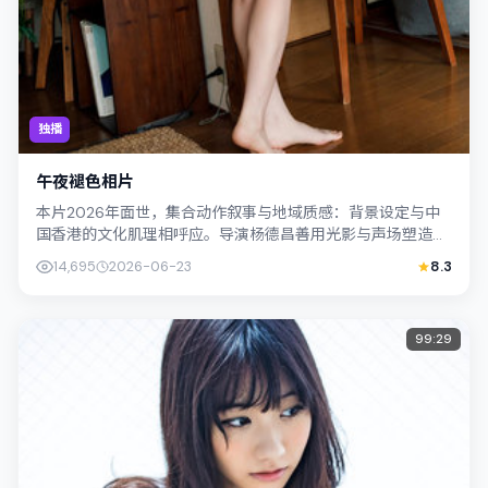
独播
午夜褪色相片
本片2026年面世，集合动作叙事与地域质感：背景设定与中
国香港的文化肌理相呼应。导演杨德昌善用光影与声场塑造孤
独感，李康生饰演角色的抉择牵动观众...
14,695
2026-06-23
8.3
99:29